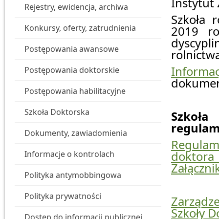
Instytut
Rejestry, ewidencja, archiwa
Szkoła r
Konkursy, oferty, zatrudnienia
2019 ro
dyscypl
Postępowania awansowe
rolnictw
Informa
Postępowania doktorskie
dokumen
Postępowania habilitacyjne
Szkoła Doktorska
Szkoła
regulam
Dokumenty, zawiadomienia
Regulam
doktora
Informacje o kontrolach
Załączni
Polityka antymobbingowa
Polityka prywatności
Zarządze
Szkoły D
Dostęp do informacji publicznej