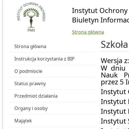
Przejdź do głównej treści
Instytut Ochrony
Biuletyn Informac
Strona główna
Szkoła
Strona główna
Instrukcja korzystania z BIP
Wersja z
W dniu 
O podmiocie
Nauk Pr
przez 5 
Status prawny
Instytut
Przedmiot działania
Instytut
Organy i osoby
Instytut 
Instytut
Majątek