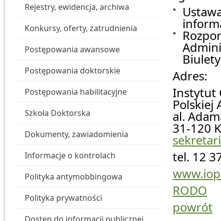
Rejestry, ewidencja, archiwa
Ustawa
informa
Konkursy, oferty, zatrudnienia
Rozpor
Adminis
Postępowania awansowe
Biulety
Postępowania doktorskie
Adres:
Instytut
Postępowania habilitacyjne
Polskiej
Szkoła Doktorska
al. Adam
31-120 
Dokumenty, zawiadomienia
sekretar
tel. 12 
Informacje o kontrolach
www.iop
Polityka antymobbingowa
RODO
Polityka prywatności
powrót
Dostęp do informacji publicznej