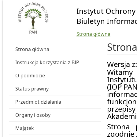
Przejdź do głównej treści
Instytut Ochrony
Biuletyn Informac
Strona główna
Stron
Strona główna
Instrukcja korzystania z BIP
Wersja z
Witamy n
O podmiocie
Instytut
(IOP PAN
Status prawny
informa
funkcjon
Przedmiot działania
przepisy
Akademii 
Organy i osoby
Strona 
Majątek
zgodnie 