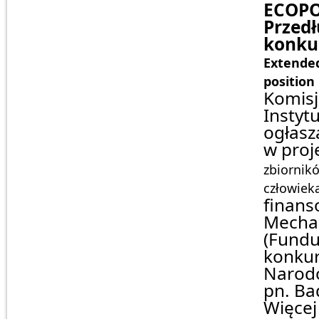
ECOPO
Przedł
konkur
Extended
position
Komisj
Instyt
ogłasz
w proj
zbiornik
człowiek
finan
Mechan
(Fundu
konkur
Narod
pn. Ba
Więce