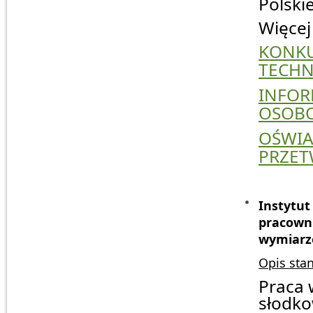
Polski
Więcej
KONK
TECHN
INFO
OSOBO
OŚWI
PRZET
Instyt
pracown
wymiarze
Opis sta
Praca 
słodko