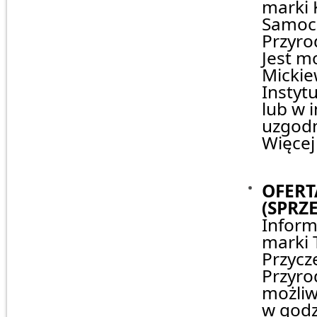
marki 
Samoch
Przyro
Jest m
Mickie
Instyt
lub w 
uzgodn
Więcej
OFERT
(SPRZ
Inform
marki 
Przycz
Przyro
możliw
w godz