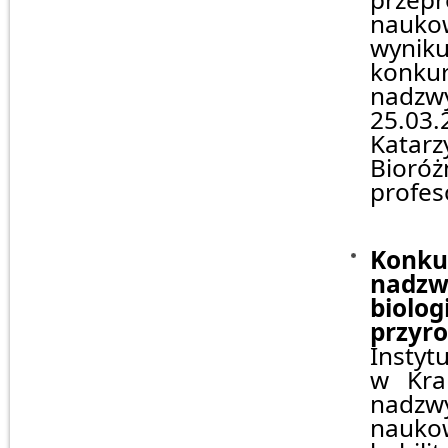
naukow
wyniku
konkur
nadzwy
25.03.
Katarz
Bioróż
profes
Konk
nadz
biolog
przyr
Instyt
w Kra
nadzw
nauko