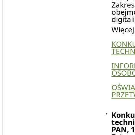
Zakr
obejm
digita
Więcej
KONK
TECHN
INFO
OSOBO
OŚWI
PRZET
Konku
techni
PAN, 1