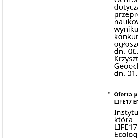
doty
przep
nauko
wynik
konku
ogłosz
dn. 06
Krzysz
Geooch
dn. 01.
Oferta p
LIFE17
E
Instyt
która 
LIFE1
Ecolog