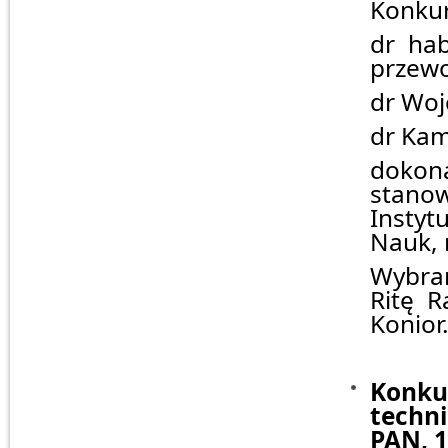
Konkur
dr hab
przewo
dr Woj
dr Kam
doko
stan
Instyt
Nauk, 
Wybran
Ritę R
Konior
Konk
techn
PAN, 1