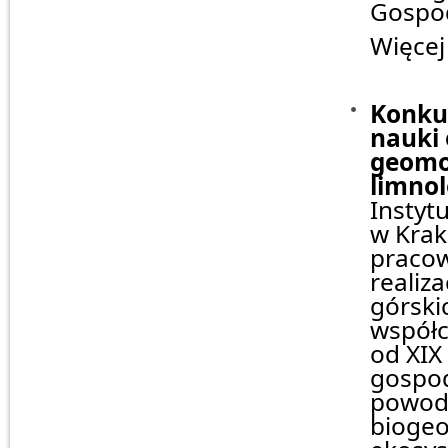
Gospod
Więcej
Konkur
nauki 
geomor
limnol
Instyt
w Krak
pracow
realiz
górski
współc
od XIX
gospod
powodz
bioge