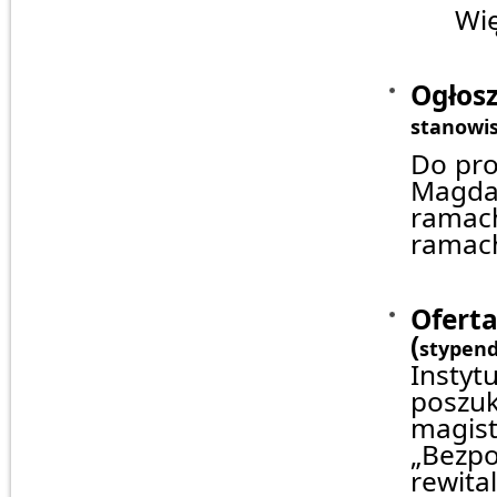
Więcej
Ogłos
stanowis
Do pro
Magda 
ramach
ramach
Oferta
(
stypend
Instyt
poszuk
magist
„Bezpo
rewital