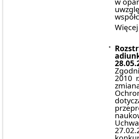
w opar
uwzg
współc
Więcej
Rozst
adiun
28.05.
Zgodni
2010 r
zmian
Ochro
doty
przep
naukow
Uchw
27.0
konku