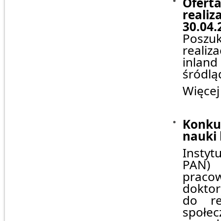
Ofert
reali
30.04.
Poszuk
realiz
inlan
śródlą
Więcej
Konku
nauki 
Instyt
PAN)
praco
doktor
do re
społec