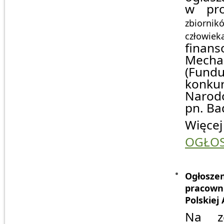
w pro
zbiorni
człowiek
fina
Mecha
(Fundu
konku
Narod
pn. Ba
Więce
OGŁOS
Ogłosz
pracown
Polskiej
Na z