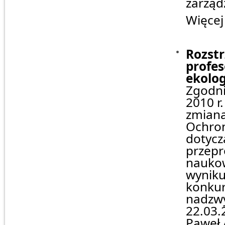
zarząd
Więcej
Rozstr
profes
ekolog
Zgodnie
2010 r
zmiana
Ochron
dotycz
przepr
naukow
wyniku
konkur
nadzwy
22.03.
Paweł 