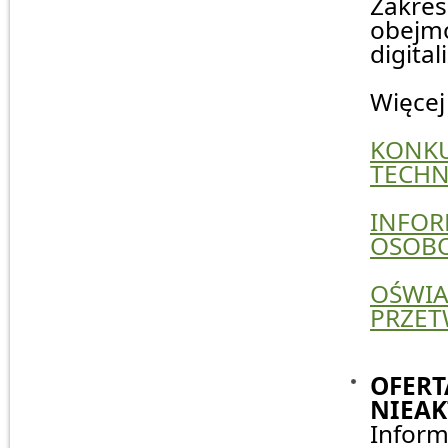
Zakres
obejmo
digita
Więcej
KONKU
TECHN
INFOR
OSOBO
OŚWIA
PRZET
OFERT
NIEAK
Inform