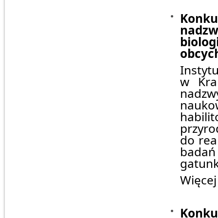
Konk
nadz
biolo
obcych
Instyt
w Kra
nadzw
nauko
habil
przyro
do rea
badań 
gatun
Więcej
Konkur