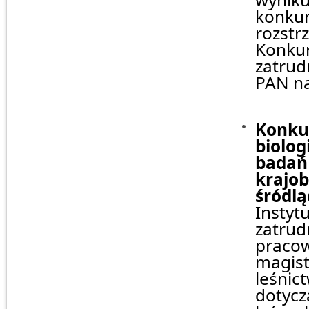
konkur
rozstr
Konkur
zatrud
PAN na
Konku
biolog
badań 
krajob
śródl
Instyt
zatrud
pracow
magist
leśnic
dotycz