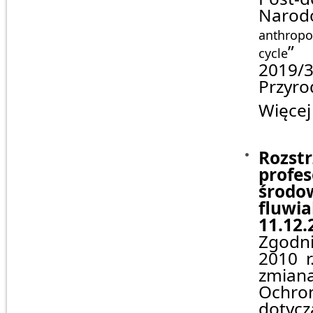
Narod
anthropo
”
cycle
2019/
Przyro
Więcej
Rozst
profe
środ
fluwi
11.12.
Zgodni
2010 r
zmian
Ochro
doty