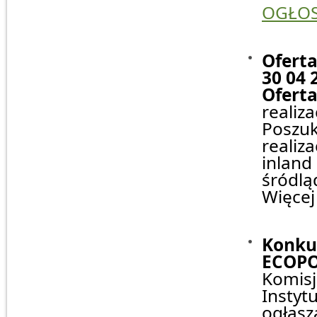
OGŁOS
Oferta
30 04 
Oferta
realiz
Poszuk
realiz
inland
śródlą
Więcej
Konku
ECOPO
Komisj
Insty
ogłasz