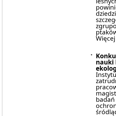
leśnyc
powini
dziedzi
szcze
zgrupo
ptaków
Więcej
Konkur
nauki 
ekolog
Instyt
zatrud
pracow
magistr
badań 
ochron
śródlą