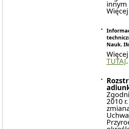
innym 
Więcej
Informa
technicz
Nauk. I
Więce
TUTAJ
.
Rozstr
adiunk
Zgodnie
2010 r
zmianam
Uchwał
Przyro
określ