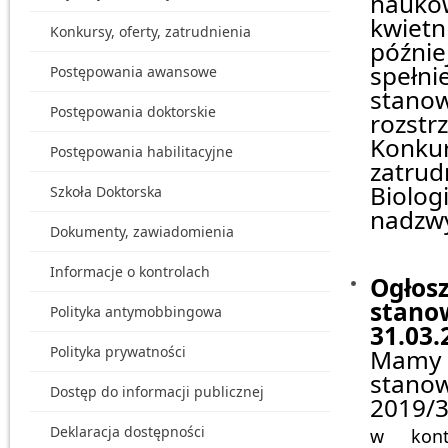
nauko
kwiet
Konkursy, oferty, zatrudnienia
późnie
spełni
Postępowania awansowe
stanow
Postępowania doktorskie
rozstr
Konku
Postępowania habilitacyjne
zatru
Biolog
Szkoła Doktorska
nadzwy
Dokumenty, zawiadomienia
Informacje o kontrolach
Ogłos
stano
Polityka antymobbingowa
31.03.
Polityka prywatności
Mamy p
stano
Dostęp do informacji publicznej
2019/
Deklaracja dostępności
w kont