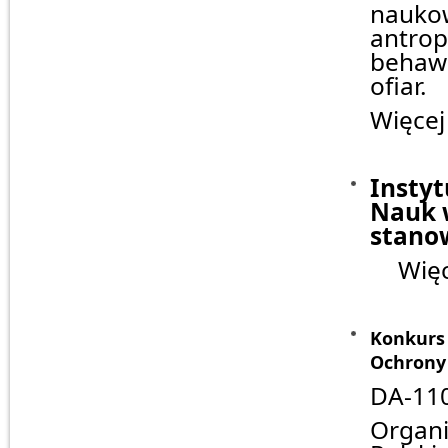
nauk
antro
behaw
ofiar.
Więcej
Instyt
Nauk 
stano
Więcej
Konkurs
Ochrony 
DA-11
Organi