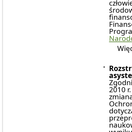
człowi
środow
finan
Finans
Progra
Narod
Więcej
Rozstr
asyst
Zgodnie
2010 r
zmiana
Ochron
dotycz
przepr
naukow
wyniku