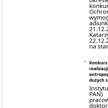
konkur
Ochron
wymogó
adiunk
21.12.
Katarz
22.12.
na sta
Konkurs
realiz
antropo
dużych s
Instyt
PAN)
praco
doktor