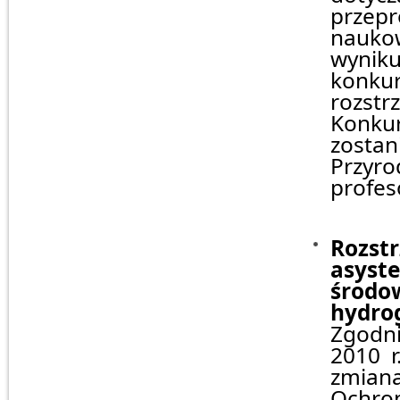
przep
nauko
wynik
konk
rozstr
Konku
zosta
Przyro
profes
Rozst
asyst
środo
hydrog
Zgodni
2010 r
zmian
Ochro