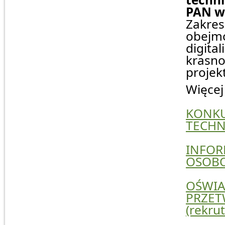
PAN w 
Zakr
obej
digi
krasn
projek
Więcej
KONKU
TECHN
INFOR
OSOBO
OŚWIA
PRZET
(rekrut