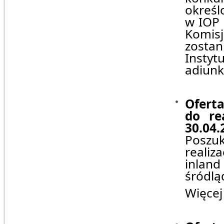
określ
w IOP 
Komis
zostan
Instyt
adiunk
Ofert
do re
30.04.
Poszuk
realiz
inlan
śródlą
Więcej