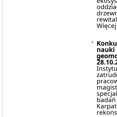
ekosys
oddzi
drzewn
rewita
Więcej
Konkur
nauki
geomo
28.10.
Insty
zatru
praco
magist
specja
bada
Karp
rekons