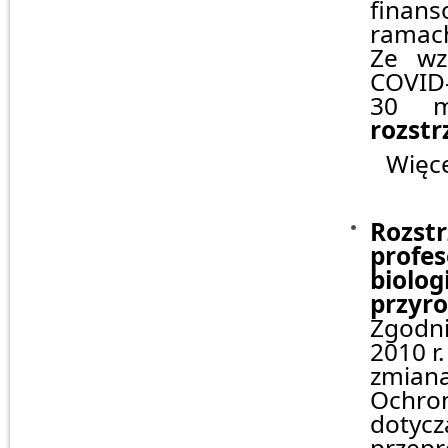
finan
ramac
Ze wz
COVID
30 
rozstr
Więcej 
Rozstr
profe
biolog
przyr
Zgodnie
2010 r
zmiana
Ochron
dotycz
przepr