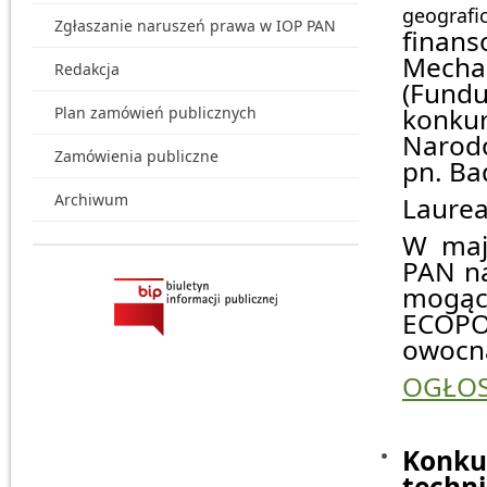
geogra
Zgłaszanie naruszeń prawa w IOP PAN
fina
Mecha
Redakcja
(Fundu
konku
Plan zamówień publicznych
Narod
Zamówienia publiczne
pn. Ba
Archiwum
Laurea
W maj
PAN na
mogąc
ECOPON
owocna
OGŁOS
Konk
techn