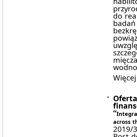
habil
przyro
do rea
bada
bezkr
powiąz
uwzgl
szcze
mięcz
wodno-
Więcej
Ofer
finan
“
Integr
across t
2019/3
Post-