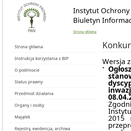
Przejdź do głównej treści
Instytut Ochrony
Biuletyn Informac
Strona główna
Konkurs
Strona główna
Instrukcja korzystania z BIP
Wersja z
Ogłos
O podmiocie
stan
dyscyp
Status prawny
inwa
Przedmiot działania
08.04.
Zgodni
Organy i osoby
Instyt
2015 
Majątek
przep
Rejestry, ewidencja, archiwa